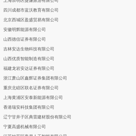
上海崇明区捷谦旅游有限公司
四川成都市蓝沃教育有限公司
北京西城区盈盛贸易有限公司
安徽明辉能源有限公司
山西德信证券有限公司
吉林安达生物科技有限公司
山西优质智能制造有限公司
福建龙岩安达证券有限公司
浙江萧山区鑫辉证券集团有限公司
重庆北碚区联名证券有限公司
上海黄浦区安泰新能源有限公司
香港瑞安科技集团有限公司
辽宁甘井子区典雷建材股份有限公司
宁夏高盛机械有限公司